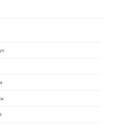
ys
ів
ок
й