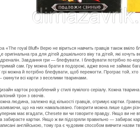
ра «The royal Bluff» Верю не віриться навчить гравців також вміло 
е оригінальна гра для дітей дошкільного віку та дітей, які хочуть 
дреналін. Завдання гри — блефувати. І блефувати потрібно по-кор
тримай сам. Гру можна брати в подорожі, адже вона не займає бага
 грі можна й потрібно блефувати, щоб перемогти. Програє той, хто
 скинути всі карти з веселими тваринами.
изайн карток розроблений у стилі пумілого серіалу. Кожна тварин
алізний трон з овочів.
ожна людина, залежно від кількості гравців, отримує картки. Граве
азиваючи, що на них намальовано. Говорити можна лише один різн
уперник має вгадати, Chesete ви чи говорите правду. Якщо ви не в
а забираєте картки. Якщо ж ви підозряли правильно — забирає кар
аписані англійською, тому гра є чудовим способом вивчити назви 