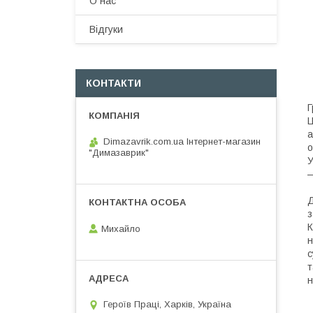
О нас
Вiдгуки
КОНТАКТИ
Г
Ц
а
Dimazavrik.com.ua Інтернет-магазин
о
"Димазаврик"
У
—
Д
з
К
Михайло
н
с
т
н
Героїв Праці, Харків, Україна