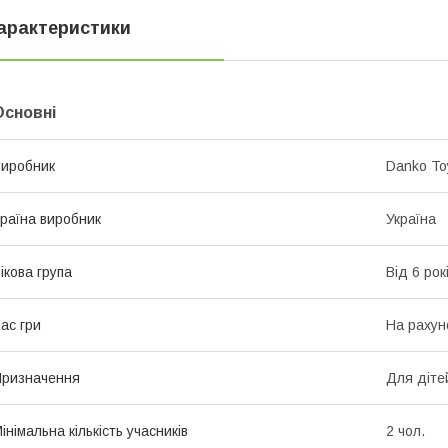
арактеристики
Основні
иробник
Danko To
раїна виробник
Україна
ікова група
Від 6 рок
ас гри
На рахун
ризначення
Для діте
інімальна кількість учасників
2 чол.