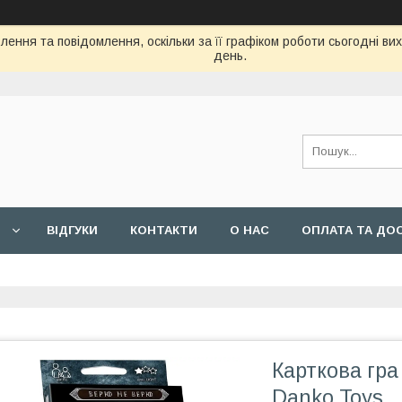
ення та повідомлення, оскільки за її графіком роботи сьогодні в
день.
ВIДГУКИ
КОНТАКТИ
О НАС
ОПЛАТА ТА ДО
Карткова гр
Danko Toys