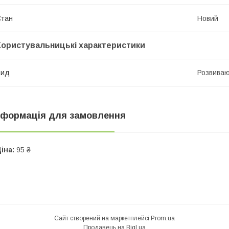
Стан
Новий
Користувальницькі характеристики
Вид
Розвиваю
нформація для замовлення
іна:
95 ₴
Сайт створений на маркетплейсі
Prom.ua
Продавець на Bigl.ua