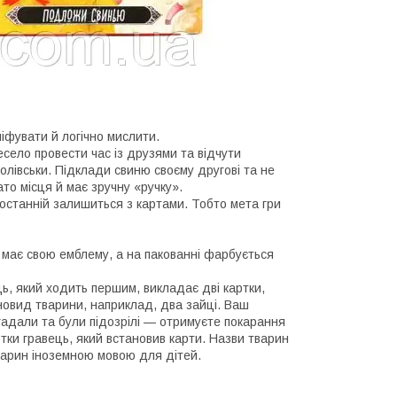
бліфувати й логічно мислити.
весело провести час із друзями та відчути
олівськи. Підклади свиню своєму другові та не
то місця й має зручну «ручку».
 останній залишиться з картами. Тобто мета гри
а має свою емблему, а на пакованні фарбується
ць, який ходить першим, викладає дві картки,
овид тварини, наприклад, два зайці. Ваш
гадали та були підозрілі — отримуєте покарання
тки гравець, який встановив карти. Назви тварин
тварин іноземною мовою для дітей.