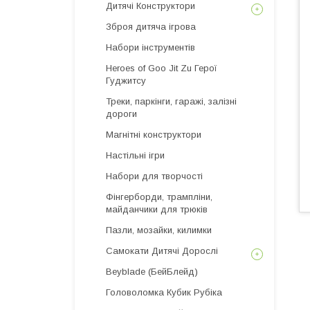
Дитячі Конструктори
Зброя дитяча ігрова
Набори інструментів
Heroes of Goo Jit Zu Герої
Гуджитсу
Треки, паркінги, гаражі, залізні
дороги
Магнітні конструктори
Настільні ігри
Набори для творчості
Фінгерборди, трампліни,
майданчики для трюків
Пазли, мозайки, килимки
Самокати Дитячі Дорослі
Beyblade (БейБлейд)
Головоломка Кубик Рубіка