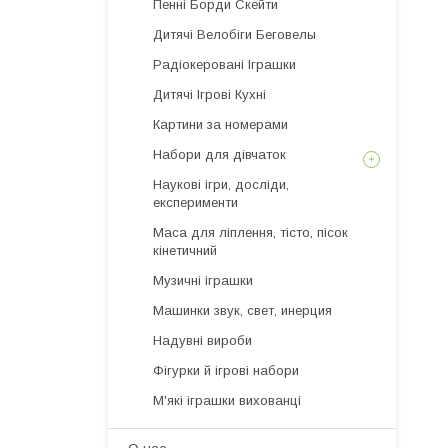
Пенні Борди Скейти
Дитячі Велобіги Беговелы
Радіокеровані Іграшки
Дитячі Ігрові Кухні
Картини за номерами
Набори для дівчаток
Наукові ігри, досліди,
експерименти
Маса для ліплення, тісто, пісок
кінетичний
Музичні іграшки
Машинки звук, свет, инерция
Надувні вироби
Фігурки й ігрові набори
М'які іграшки вихованці