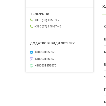
Х
+380 (93) 185-99-70
+380 (67) 748-37-45
В
К
+380931859970
+380931859970
В
+380931859970
Ч
П
М