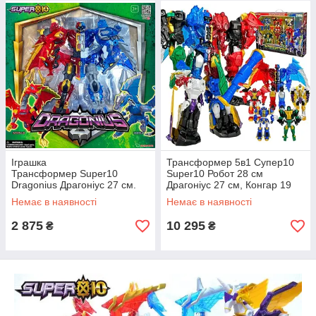
Іграшка
Трансформер 5в1 Супер10
Трансформер Super10
Super10 Робот 28 см
Dragonius Драгоніус 27 см.
Драгоніус 27 см, Конгар 19
Робот дракон, 2 дракони
см, Вайтхорн 19 см Ректор 19
Немає в наявності
Немає в наявності
Інффернікус і Сіберрус
см Тиранус 20 см
Young Toys
2 875
10 295
₴
₴