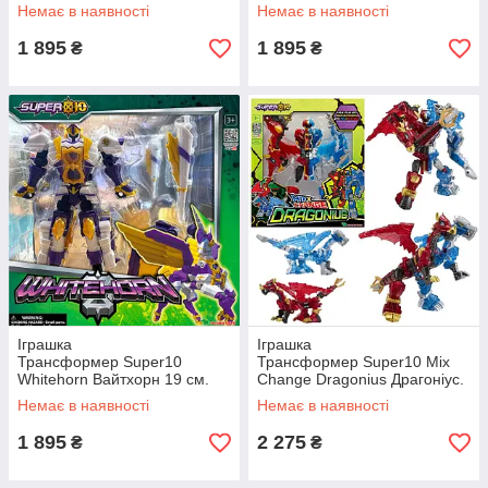
Робот і динозавр Тиранозавр
Горила Конг Original Young
Немає в наявності
Немає в наявності
Original Young Toys
Toys
1 895
1 895
₴
₴
Іграшка
Іграшка
Трансформер Super10
Трансформер Super10 Mix
Whitehorn Вайтхорн 19 см.
Change Dragonius Драгоніус.
Робот і Єдиноріг Original
Робот або дракон або 2
Немає в наявності
Немає в наявності
Young Toys
дракони Original Young Toys
1 895
2 275
₴
₴