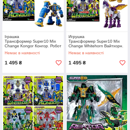
Іграшка
Игрушка
Трансформер Super10 Mix
Трансформер Super10 Mix
Change Kongor Конгор. Робот
Change Whitehorn Вайтхорн.
і Горила Конг Original Young
Робот и Единорог Original
Немає в наявності
Немає в наявності
Toys
Young Toys
1 495
1 495
₴
₴