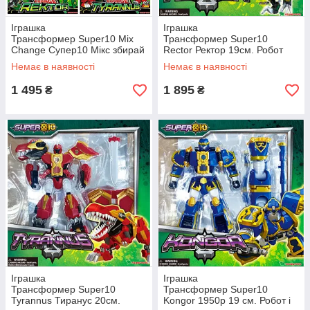
Іграшка
Іграшка
Трансформер Super10 Mix
Трансформер Super10
Change Супер10 Мікс збирай
Rector Ректор 19см. Робот
і замінюйте Original Young
або 2 динозаври Original
Немає в наявності
Немає в наявності
Toys, ціна за 1 шт.
Young Toys
1 495
1 895
₴
₴
Іграшка
Іграшка
Трансформер Super10
Трансформер Super10
Tyrannus Тиранус 20см.
Kongor 1950р 19 см. Робот і