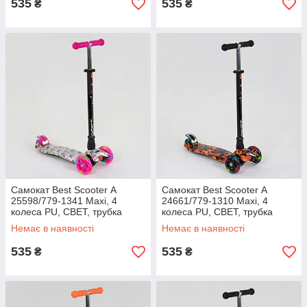
535
535
₴
₴
Самокат Best Scooter А
Самокат Best Scooter А
25598/779-1341 Maxi, 4
24661/779-1310 Maxi, 4
колеса PU, СВЕТ, трубка
колеса PU, СВЕТ, трубка
керма алюмінієва, d=12с
керма алюмінієва, d=12с
Немає в наявності
Немає в наявності
535
535
₴
₴