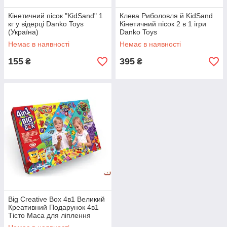
Кінетичний пісок "KidSand" 1
Клева Риболовля й KidSand
кг у відерці Danko Toys
Кінетичний пісок 2 в 1 ігри
(Україна)
Danko Toys
Немає в наявності
Немає в наявності
155
395
₴
₴
Big Creative Box 4в1 Великий
Креативний Подарунок 4в1
Тісто Маса для ліплення
Пластилін Кінетичний пісок