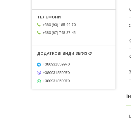
М
+380 (93) 185-99-70
О
+380 (67) 748-37-45
К
К
+380931859970
В
+380931859970
+380931859970
І
Ц