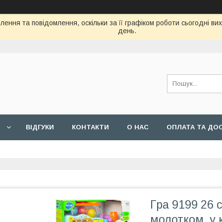
ення та повідомлення, оскільки за її графіком роботи сьогодні в
день.
ВIДГУКИ
КОНТАКТИ
О НАС
ОПЛАТА ТА ДО
Гра 9199 26 с
молотком, у к