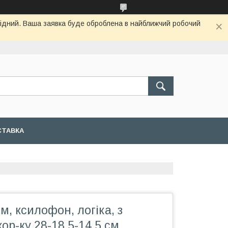
ихідний. Ваша заявка буде оброблена в найближчий робочий
СТАВКА
м, ксилофон, логіка, з
ор-ку 28-18,5-14,5 см