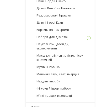
Пенні Борди Скейти
Дитячі Велобіги Беговелы
Радіокеровані Іграшки
Дитячі Ігрові Кухні
Картини за номерами
Набори для дівчаток
Наукові ігри, досліди,
експерименти
Маса для ліплення, тісто, пісок
кінетичний
Музичні іграшки
Машинки звук, свет, инерция
Надувні вироби
Фігурки й ігрові набори
М'які іграшки вихованці