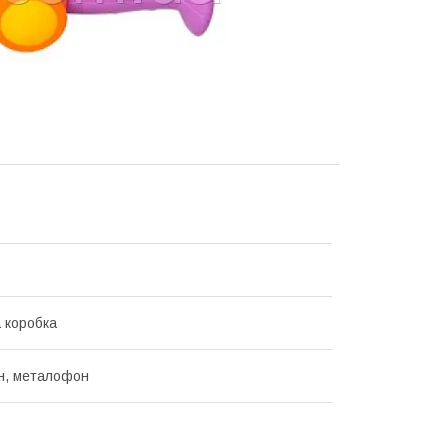
 коробка
н, металофон