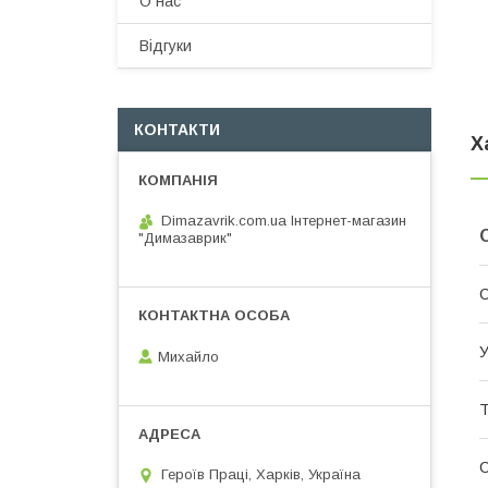
О нас
Вiдгуки
КОНТАКТИ
Х
Dimazavrik.com.ua Інтернет-магазин
"Димазаврик"
С
У
Михайло
Т
Героїв Праці, Харків, Україна