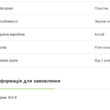
атеріал
Пластик
собливості
Звукові 
раїна виробник
Китай
олір
Різні кол
ікова група
Від 2 рок
нформація для замовлення
іна:
650 ₴