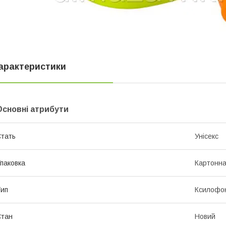
арактеристики
Основні атрибути
тать
Унісекс
паковка
Картонна
ип
Ксилофо
Стан
Новий