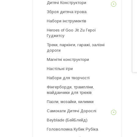
Дитячі Конструктори
Зброя дитяча ігрова
Набори інструментів
Heroes of Goo Jit Zu Герої
Гуджитсу
Треки, паркінги, гаражі, залізні
дороги
Магнітні конструктори
Настільні ігри
Набори для творчості
Фінгерборди, трампліни,
майданчики для трюків
Пазли, мозайки, килимки
Самокати Дитячі Дорослі
Beyblade (БейБлейд)
Головоломка Кубик Рубіка