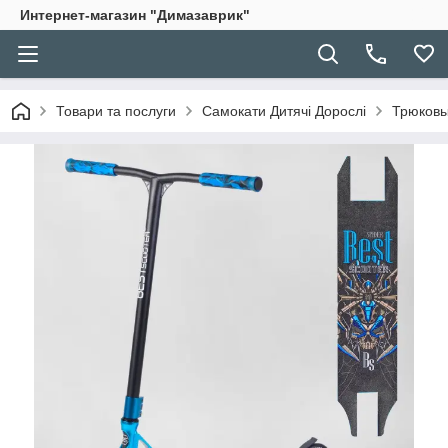
Интернет-магазин "Димазаврик"
Товари та послуги
Самокати Дитячі Дорослі
Трюковы