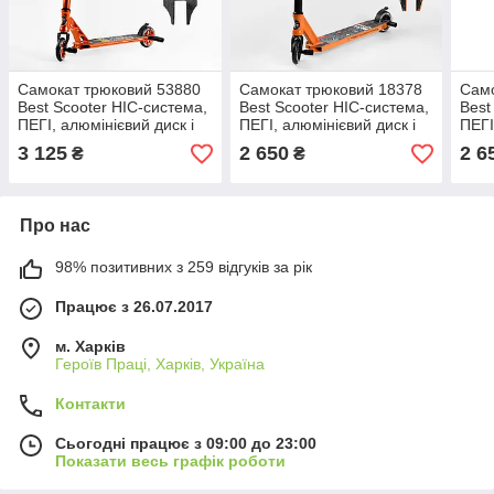
Самокат трюковий 53880
Самокат трюковий 18378
Само
Best Scooter HIC-система,
Best Scooter HIC-система,
Best
ПЕГІ, алюмінієвий диск і
ПЕГІ, алюмінієвий диск і
ПЕГІ
дека, АНОДОВАНА
дека, колеса PU d-110 мм,
дека
3 125
2 650
2 6
₴
₴
ФАРБУВАННЯ d=110мм
ширина керма
шир
Про нас
98% позитивних з 259 відгуків за рік
Працює з 26.07.2017
м. Харків
Героїв Праці, Харків, Україна
Контакти
Сьогодні працює з 09:00 до 23:00
Показати весь графік роботи