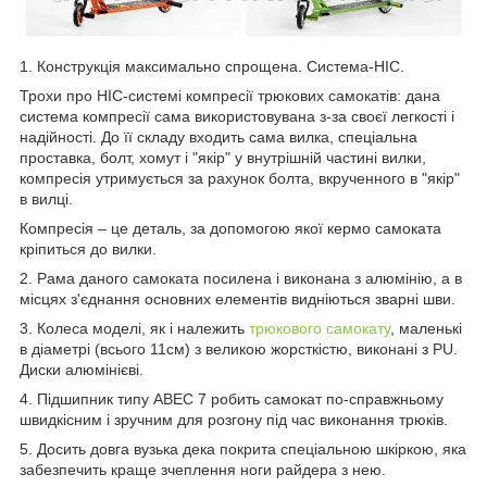
1. Конструкція максимально спрощена. Система-HIC.
Трохи про HIC-системі компресії трюкових самокатів: дана
система компресії сама використовувана з-за своєї легкості і
надійності. До її складу входить сама вилка, спеціальна
проставка, болт, хомут і "якір" у внутрішній частині вилки,
компресія утримується за рахунок болта, вкрученного в "якір"
в вилці.
Компресія – це деталь, за допомогою якої кермо самоката
кріпиться до вилки.
2. Рама даного самоката посилена і виконана з алюмінію, а в
місцях з'єднання основних елементів видніються зварні шви.
3. Колеса моделі, як і належить
трюкового самокату
, маленькі
в діаметрі (всього 11см) з великою жорсткістю, виконані з PU.
Диски алюмінієві.
4. Підшипник типу ABEC 7 робить самокат по-справжньому
швидкісним і зручним для розгону під час виконання трюків.
5. Досить довга вузька дека покрита спеціальною шкіркою, яка
забезпечить краще зчеплення ноги райдера з нею.