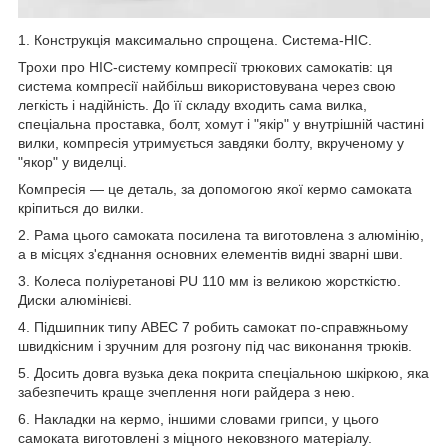
1. Конструкція максимально спрощена. Система-HIC.
Трохи про HIC-систему компресії трюкових самокатів: ця
система компресії найбільш використовувана через свою
легкість і надійність. До її складу входить сама вилка,
спеціальна проставка, болт, хомут і "якір" у внутрішній частині
вилки, компресія утримується завдяки болту, вкрученому у
"якор" у виделці.
Компресія — це деталь, за допомогою якої кермо самоката
кріпиться до вилки.
2. Рама цього самоката посилена та виготовлена з алюмінію,
а в місцях з'єднання основних елементів видні зварні шви.
3. Колеса поліуретанові PU 110 мм із великою жорсткістю.
Диски алюмінієві.
4. Підшипник типу ABEC 7 робить самокат по-справжньому
швидкісним і зручним для розгону під час виконання трюків.
5. Досить довга вузька дека покрита спеціальною шкіркою, яка
забезпечить краще зчеплення ноги райдера з нею.
6. Накладки на кермо, іншими словами грипси, у цього
самоката виготовлені з міцного нековзного матеріалу.