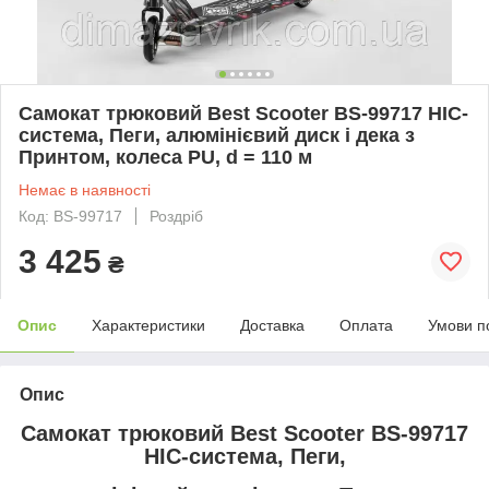
Самокат трюковий Best Scooter BS-99717 HIC-
система, Пеги, алюмінієвий диск і дека з
Принтом, колеса PU, d = 110 м
Немає в наявності
Код: BS-99717
Роздріб
3 425
₴
Опис
Характеристики
Доставка
Оплата
Умови п
Опис
Самокат трюковий Best Scooter BS-99717
HIC-система, Пеги,