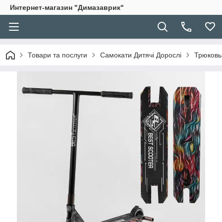
Интернет-магазин "Димазаврик"
Товари та послуги
Самокати Дитячі Дорослі
Трюковы