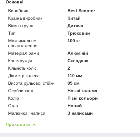
Основні
Виробник
Best Scooter
Країна виробник
Китай
Вікова група
Дитяча
Тип
Трюковий
Максимальне
100 кг
навантаження
Матеріал рами
Алюміній
Конструкція
Складана
Кількість коліс
2
Діаметр колеса
110 мм
Висота рульової стійки
85 см
Особливості
Ножні гальма
Колір
Різні кольори
Стан
Новий
Малюнки і написи
З написами
Приховати