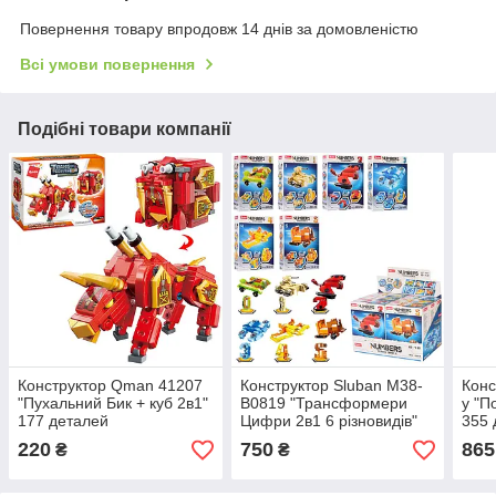
Повернення товару впродовж 14 днів за домовленістю
Всі умови повернення
Подібні товари компанії
Конструктор Qman 41207
Конструктор Sluban M38-
Конс
"Пухальний Бик + куб 2в1"
B0819 "Трансформери
у "П
177 деталей
Цифри 2в1 6 різновидів"
355 
530 деталей
220
750
865
₴
₴