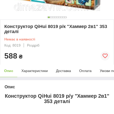
Конструктор QiHui 8019 р/к "Хаммер 2в1" 353
деталі
Немає в наявності
Код: 8019
Роздріб
588
₴
Опис
Характеристики
Доставка
Оплата
Умови п
Опис
Конструктор QiHui
8019 р/у "Хаммер 2в1"
353 деталі