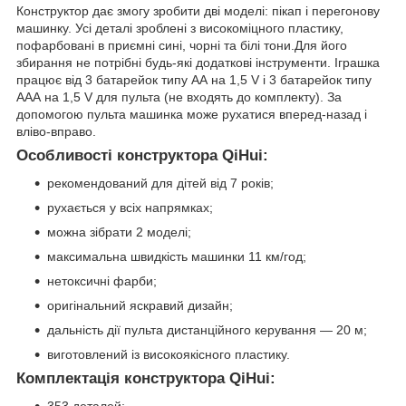
Конструктор дає змогу зробити дві моделі: пікап і перегонову
машинку. Усі деталі зроблені з високоміцного пластику,
пофарбовані в приємні сині, чорні та білі тони.Для його
збирання не потрібні будь-які додаткові інструменти. Іграшка
працює від 3 батарейок типу АА на 1,5 V і 3 батарейок типу
ААА на 1,5 V для пульта (не входять до комплекту). За
допомогою пульта машинка може рухатися вперед-назад і
вліво-вправо.
Особливості конструктора QiHui:
рекомендований для дітей від 7 років;
рухається у всіх напрямках;
можна зібрати 2 моделі;
максимальна швидкість машинки 11 км/год;
нетоксичні фарби;
оригінальний яскравий дизайн;
дальність дії пульта дистанційного керування — 20 м;
виготовлений із високоякісного пластику.
Комплектація конструктора QiHui:
353 деталей;