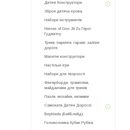
Дитячі Конструктори
Зброя дитяча ігрова
Набори інструментів
Heroes of Goo Jit Zu Герої
Гуджитсу
Треки, паркінги, гаражі, залізні
дороги
Магнітні конструктори
Настільні ігри
Набори для творчості
Фінгерборди, трампліни,
майданчики для трюків
Пазли, мозайки, килимки
Самокати Дитячі Дорослі
Beyblade (БейБлейд)
Головоломка Кубик Рубіка