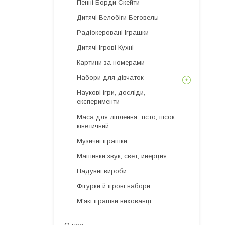
Пенні Борди Скейти
Дитячі Велобіги Беговелы
Радіокеровані Іграшки
Дитячі Ігрові Кухні
Картини за номерами
Набори для дівчаток
Наукові ігри, досліди,
експерименти
Маса для ліплення, тісто, пісок
кінетичний
Музичні іграшки
Машинки звук, свет, инерция
Надувні вироби
Фігурки й ігрові набори
М'які іграшки вихованці