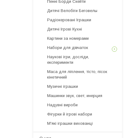
Пенні Борди Скейти
Дитячі Велобіги Беговелы
Радіокеровані Іграшки
Дитячі Ігрові Кухні
Картини за номерами
Набори для дівчаток
Наукові ігри, досліди,
експерименти
Маса для ліплення, тісто, пісок
кінетичний
Музичні іграшки
Машинки звук, свет, инерция
Надувні вироби
Фігурки й ігрові набори
М'які іграшки вихованці