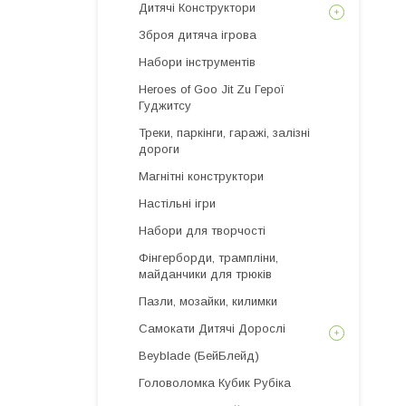
Дитячі Конструктори
Зброя дитяча ігрова
Набори інструментів
Heroes of Goo Jit Zu Герої
Гуджитсу
Треки, паркінги, гаражі, залізні
дороги
Магнітні конструктори
Настільні ігри
Набори для творчості
Фінгерборди, трампліни,
майданчики для трюків
Пазли, мозайки, килимки
Самокати Дитячі Дорослі
Beyblade (БейБлейд)
Головоломка Кубик Рубіка